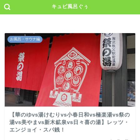
キュピ風呂ぐぅ
お風呂・サウナ編
【華のゆvs湯けむりvs小春日和vs極楽湯vs祭の
湯vs美やまvs新木鉱泉vs日々喜の湯】レッツ・
エンジョイ・スパ銭！