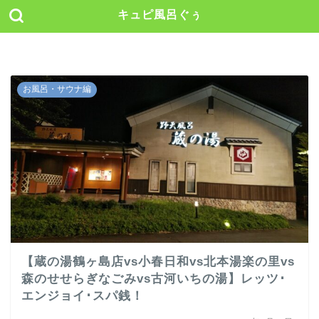
キュピ風呂ぐぅ
お風呂・サウナ編
【蔵の湯鶴ヶ島店vs小春日和vs北本湯楽の里vs
森のせせらぎなごみvs古河いちの湯】レッツ･
エンジョイ･スパ銭！