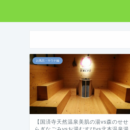
お風呂・サウナ編
【国済寺天然温泉美肌の湯vs森のせせ
らぎなごみvsお湯むすびvs北本温泉湯