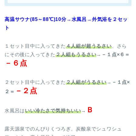
高温サウナ(85～88℃)10分→水風呂→外気浴を２セッ
ト
１セット目中に入ってきた
４人組が超うるさい
、さら
にその後に入ってきた
２人組もうるさい
→
－１点×６＝
－６点
２セット目中に入ってきた
２人組がうるさい
→
－１点×
－２点
２＝
Ｂ
水風呂は
いい冷たさで気持ちいい
→
露天源泉でのんびりくつろぎ、炭酸泉でシュワシュ