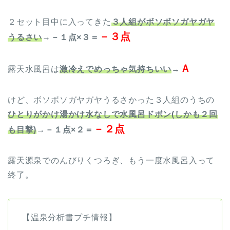
２セット目中に入ってきた
３人組がボソボソガヤガヤ
－３点
うるさい
→
－１点×３＝
Ａ
露天水風呂は
激冷えでめっちゃ気持ちいい
→
けど、ボソボソガヤガヤうるさかった３人組のうちの
ひとりがかけ湯かけ水なしで水風呂ドボン(しかも２回
－２点
も目撃)
→
－１点×２＝
露天源泉でのんびりくつろぎ、もう一度水風呂入って
終了。
【温泉分析書プチ情報】