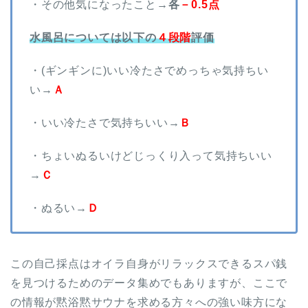
・その他気になったこと→
各
－0.5点
水風呂については以下の
４段階
評価
・(ギンギンに)いい冷たさでめっちゃ気持ちい
い→
Ａ
・いい冷たさで気持ちいい→
Ｂ
・ちょいぬるいけどじっくり入って気持ちいい
→
Ｃ
・ぬるい→
Ｄ
この自己採点はオイラ自身がリラックスできるスパ銭
を見つけるためのデータ集めでもありますが、ここで
の情報が黙浴黙サウナを求める方々への強い味方にな