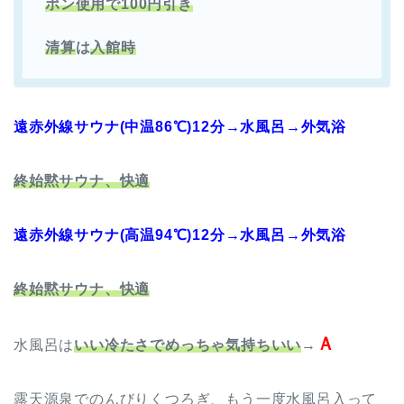
ポン使用で100円引き
清算
は
入館時
遠赤外線サウナ(中温86℃)12分→水風呂→外気浴
終始黙サウナ、快適
遠赤外線サウナ(高温94℃)12分→水風呂→外気浴
終始黙サウナ、快適
Ａ
水風呂は
いい冷たさでめっちゃ気持ちいい
→
露天源泉でのんびりくつろぎ、もう一度水風呂入って