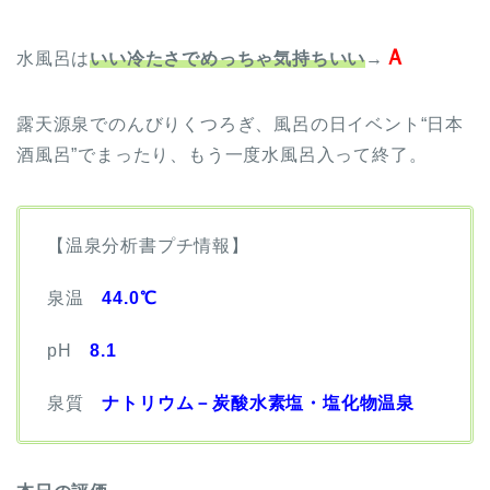
Ａ
水風呂は
いい冷たさでめっちゃ気持ちいい
→
露天源泉でのんびりくつろぎ、風呂の日イベント“日本
酒風呂”でまったり、もう一度水風呂入って終了。
【温泉分析書プチ情報】
泉温
44.0℃
pH
8.1
泉質
ナトリウム－炭酸水素塩・塩化物温泉