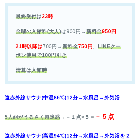
最終受付
は
23時
金曜の入館料(大人)
は900円→
新料金
950円
21時以降は
700円→
新料金
750円
、
LINEクー
ポン使用で100円引き
清算
は
入館時
遠赤外線サウナ(中温86℃)12分→水風呂→外気浴
－５点
5人組がうるさく
超迷惑
→
－１点×５＝
遠赤外線サウナ(高温94℃)12分→水風呂→外気浴を２