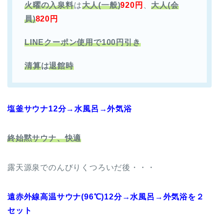
火曜の入泉料
は
大人(一般)
920円
、
大人(会
員)
820円
LINEクーポン使用で100円引き
清算
は
退館時
塩釜サウナ12分→水風呂→外気浴
終始黙サウナ、快適
露天源泉でのんびりくつろいだ後・・・
遠赤外線高温サウナ(96℃)12分→水風呂→外気浴を２
セット