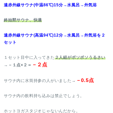
遠赤外線サウナ(中温86℃)15分→水風呂→外気浴
終始黙サウナ、快適
遠赤外線サウナ(高温94℃)12分→水風呂→外気浴を２
セット
１セット目中に入ってきた
２人組がボソボソうるさい
－２点
→－１点×２＝
－0.5点
サウナ内に水筒持参の人がいました→
サウナ内の飲料持ち込みは禁止でしょう。
ホットヨガスタジオじゃないんだから。