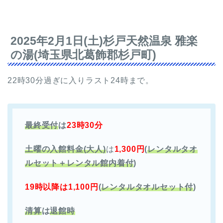
2025年2月1日(土)杉戸天然温泉 雅楽
の湯(埼玉県北葛飾郡杉戸町)
22時30分過ぎに入りラスト24時まで。
最終受付
は
23時30分
土曜の入館料金(大人)
は
1,300円
(
レンタルタオ
ルセット＋レンタル館内着付
)
19時以降は1,100円
(
レンタルタオルセット付
)
清算
は
退館時