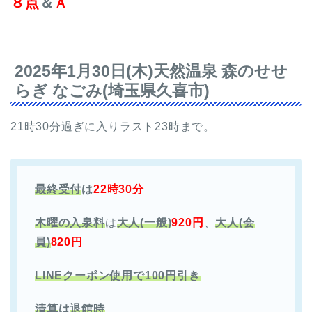
８点
＆
Ａ
2025年1月30日(木)天然温泉 森のせせ
らぎ なごみ(埼玉県久喜市)
21時30分過ぎに入りラスト23時まで。
最終受付
は
22時30分
木曜の入泉料
は
大人(一般)
920円
、
大人(会
員)
820円
LINEクーポン使用で100円引き
清算
は
退館時