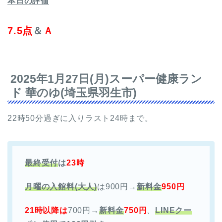
本日の評価
7.5点
＆
Ａ
2025年1月27日(月)スーパー健康ラン
ド 華のゆ(埼玉県羽生市)
22時50分過ぎに入りラスト24時まで。
最終受付
は
23時
月曜の入館料(大人)
は900円→
新料金
950円
21時以降は
700円→
新料金
750円
、
LINEクー