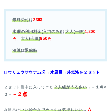
最終受付
は
23時
水曜の利用料金(入浴のみ)
は
大人(一般)
1,200
円
、
大人(会員)
950円
清算
は
退館時
ロウリュウサウナ12分→水風呂→外気浴を２セット
２セット目中に入ってきた
２人組がうるさい
→
－１点×
－２点
２＝
Ａ
水風呂は
いい冷たさでめっちゃ気持ちいい
→