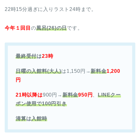
22時15分過ぎに入りラスト24時まで。
今年１回目
の
風呂(26)の日
です。
最終受付
は
23時
日曜の入館料(大人)
は1,150円→
新料金
1,200
円
21時以降は
900円→
新料金
950円
、
LINEクー
ポン使用で100円引き
清算
は
入館時