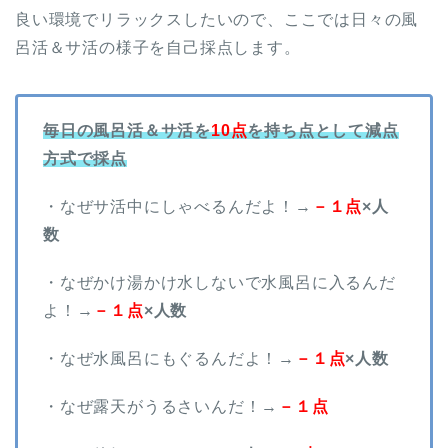
良い環境でリラックスしたいので、ここでは日々の風
呂活＆サ活の様子を自己採点します。
毎日の風呂活＆サ活を
10点
を持ち点として減点
方式で採点
・なぜサ活中にしゃべるんだよ！→
－１点
×人
数
・なぜかけ湯かけ水しないで水風呂に入るんだ
よ！→
－１点
×人数
・なぜ水風呂にもぐるんだよ！→
－１点
×人数
・なぜ露天がうるさいんだ！→
－１点