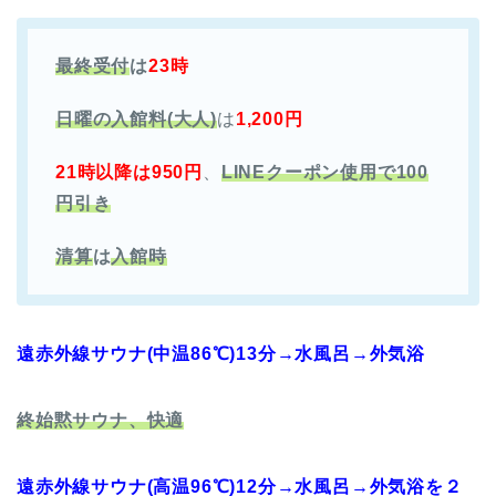
最終受付
は
23時
日曜の入館料(大人)
は
1,200円
21時以降は
950円
、
LINEクーポン使用で100
円引き
清算
は
入館時
遠赤外線サウナ(中温86℃)13分→水風呂→外気浴
終始黙サウナ、快適
遠赤外線サウナ(高温96℃)12分→水風呂→外気浴を２