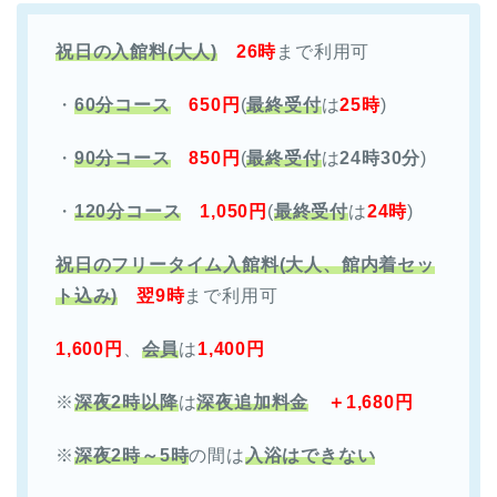
祝日の入館料(大人)
26時
まで利用可
・
60分コース
650円
(
最終受付
は
25時
)
・
90分コース
850円
(
最終受付
は
24時30分
)
・
120分コース
1,050円
(
最終受付
は
24時
)
祝日のフリータイム入館料(大人、館内着セッ
ト込み)
翌9時
まで利用可
1,600円
、
会員
は
1,400円
※
深夜2時以降
は
深夜追加料金
＋1,680円
※
深夜2時～5時
の間は
入浴はできない