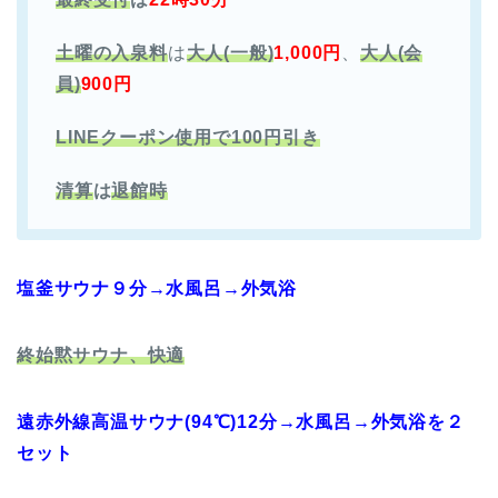
土曜の入泉料
は
大人(一般)
1,000円
、
大人(会
員)
900円
LINEクーポン使用で100円引き
清算
は
退館時
塩釜サウナ９分→水風呂→外気浴
終始黙サウナ、快適
遠赤外線高温サウナ(94℃)12分→水風呂→外気浴を２
セット