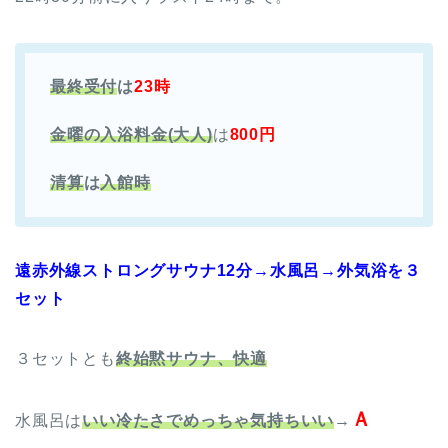
最終受付
は
23時
金曜の入浴料金(大人)
は
800円
清算
は
入館時
遠赤外線ストロングサウナ12分→水風呂→外気浴を３
セット
３セットとも
終始黙サウナ、快適
Ａ
水風呂は
いい冷たさでめっちゃ気持ちいい
→