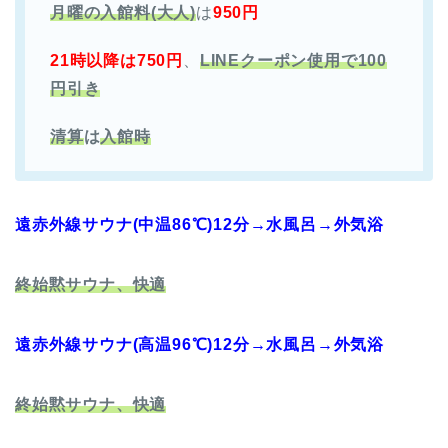
月曜の入館料(大人)
は
950円
21時以降は
750円
、
LINEクーポン使用で100
円引き
清算
は
入館時
遠赤外線サウナ(中温86℃)12分→水風呂→外気浴
終始黙サウナ、快適
遠赤外線サウナ(高温96℃)12分→水風呂→外気浴
終始黙サウナ、快適