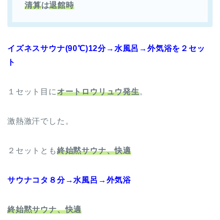
清算
は
退館時
イズネスサウナ(90℃)12分→水風呂→外気浴を２セッ
ト
１セット目に
オートロウリュウ発生
。
激熱激汗でした。
２セットとも
終始黙サウナ、快適
サウナコタ８分→水風呂→外気浴
終始黙サウナ、快適