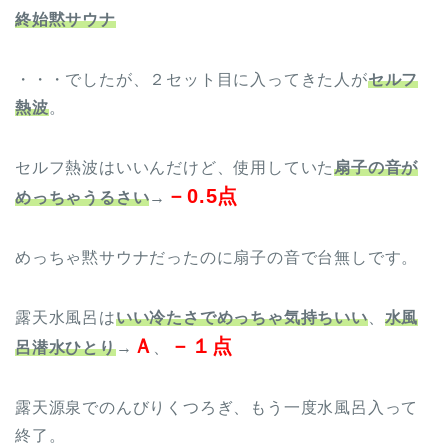
終始黙サウナ
・・・でしたが、２セット目に入ってきた人が
セルフ
熱波
。
セルフ熱波はいいんだけど、使用していた
扇子の音が
－0.5点
めっちゃうるさい
→
めっちゃ黙サウナだったのに扇子の音で台無しです。
露天水風呂は
いい冷たさでめっちゃ気持ちいい
、
水風
Ａ
－１点
呂潜水ひとり
→
、
露天源泉でのんびりくつろぎ、もう一度水風呂入って
終了。