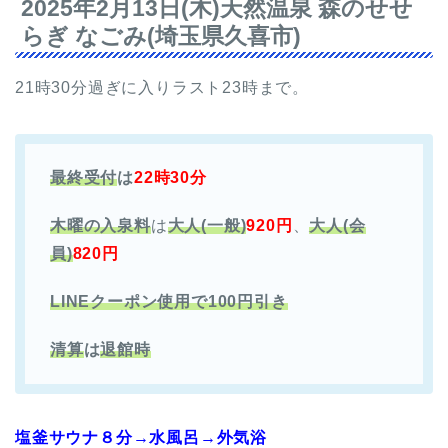
2025年2月13日(木)天然温泉 森のせせ
らぎ なごみ(埼玉県久喜市)
21時30分過ぎに入りラスト23時まで。
最終受付
は
22時30分
木曜の入泉料
は
大人(一般)
920円
、
大人(会
員)
820円
LINEクーポン使用で100円引き
清算
は
退館時
塩釜サウナ８分→水風呂→外気浴