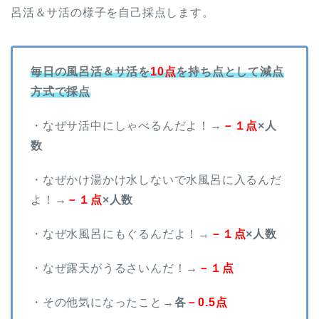
呂活＆サ活の様子を自己採点します。
毎日の風呂活＆サ活を
10点
を持ち点として減点
方式で採点
・なぜサ活中にしゃべるんだよ！→
－１点
×人
数
・なぜかけ湯かけ水しないで水風呂に入るんだ
よ！→
－１点
×人数
・なぜ水風呂にもぐるんだよ！→
－１点
×人数
・なぜ露天がうるさいんだ！→
－１点
・その他気になったこと→
各
－0.5点