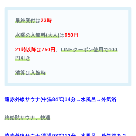
最終受付
は
23時
水曜の入館料(大人)
は
950円
21時以降は
750円
、
LINEクーポン使用で100
円引き
清算
は
入館時
遠赤外線サウナ(中温84℃)14分→水風呂→外気浴
終始黙サウナ、快適
遠赤外線サウナ(高温98℃)12分→水風呂→外気浴を２