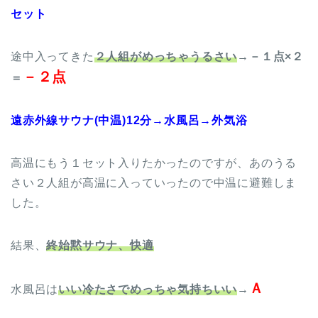
セット
途中入ってきた
２人組がめっちゃうるさい
→－１点×２
－２点
＝
遠赤外線サウナ(中温)12分→水風呂→外気浴
高温にもう１セット入りたかったのですが、あのうる
さい２人組が高温に入っていったので中温に避難しま
した。
結果、
終始黙サウナ、快適
Ａ
水風呂は
いい冷たさでめっちゃ気持ちいい
→