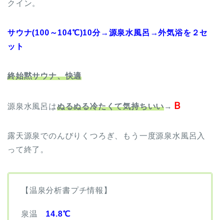
クイン。
サウナ(
100
～104℃)10分→源泉水風呂→外気浴を２セ
ット
終始黙サウナ、快適
Ｂ
源泉水風呂は
ぬるぬる冷たくて気持ちいい
→
露天源泉でのんびりくつろぎ、もう一度源泉水風呂入
って終了。
【温泉分析書プチ情報】
泉温
14.8℃