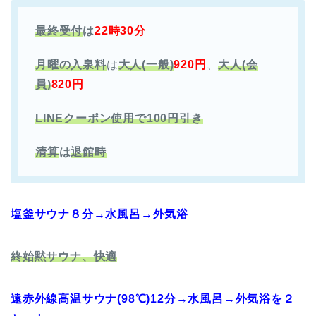
最終受付
は
22時30分
月曜の入泉料
は
大人(一般)
920円
、
大人(会
員)
820円
LINEクーポン使用で100円引き
清算
は
退館時
塩釜サウナ８分→水風呂→外気浴
終始黙サウナ、快適
遠赤外線高温サウナ(98℃)12分→水風呂→外気浴を２