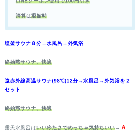
LINEクーポン使用で100円引き
清算
は
退館時
塩釜サウナ８分→水風呂→外気浴
終始黙サウナ、快適
遠赤外線高温サウナ(98℃)12分→水風呂→外気浴を２
セット
終始黙サウナ、快適
Ａ
露天水風呂は
いい冷たさでめっちゃ気持ちいい
→