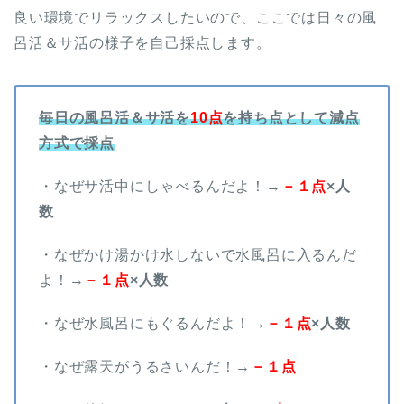
良い環境でリラックスしたいので、ここでは日々の風
呂活＆サ活の様子を自己採点します。
毎日の風呂活＆サ活を
10点
を持ち点として減点
方式で採点
・なぜサ活中にしゃべるんだよ！→
－１点
×人
数
・なぜかけ湯かけ水しないで水風呂に入るんだ
よ！→
－１点
×人数
・なぜ水風呂にもぐるんだよ！→
－１点
×人数
・なぜ露天がうるさいんだ！→
－１点