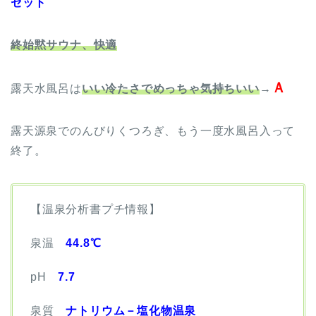
セット
終始黙サウナ、快適
Ａ
露天水風呂は
いい冷たさでめっちゃ気持ちいい
→
露天源泉でのんびりくつろぎ、もう一度水風呂入って
終了。
【温泉分析書プチ情報】
泉温
44.8℃
pH
7.7
泉質
ナトリウム－塩化物温泉