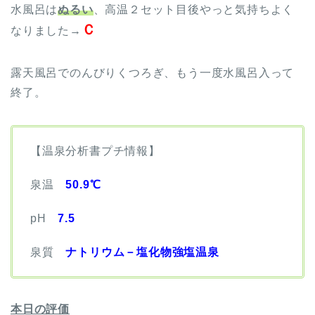
水風呂は
ぬるい
、高温２セット目後やっと気持ちよく
Ｃ
なりました→
露天風呂でのんびりくつろぎ、もう一度水風呂入って
終了。
【温泉分析書プチ情報】
泉温
50.9℃
pH
7.5
泉質
ナトリウム－塩化物強塩温泉
本日の評価