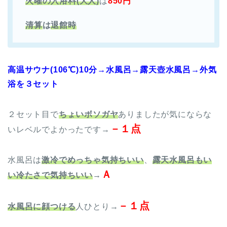
火曜の入浴料(大人)
は
850円
清算
は
退館時
高温サウナ(106℃)10分→水風呂→露天壺水風呂→外気
浴を３セット
２セット目で
ちょいボソガヤ
ありましたが気にならな
－１点
いレベルでよかったです→
水風呂は
激冷でめっちゃ気持ちいい
、
露天水風呂もい
Ａ
い冷たさで気持ちいい
→
－１点
水風呂に顔つける
人ひとり→