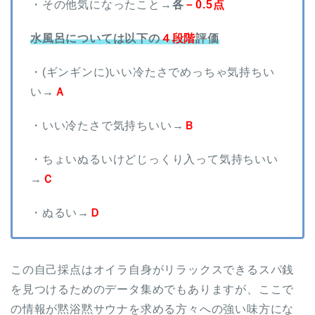
・その他気になったこと→
各
－0.5点
水風呂については以下の
４段階
評価
・(ギンギンに)いい冷たさでめっちゃ気持ちい
い→
Ａ
・いい冷たさで気持ちいい→
Ｂ
・ちょいぬるいけどじっくり入って気持ちいい
→
Ｃ
・ぬるい→
Ｄ
この自己採点はオイラ自身がリラックスできるスパ銭
を見つけるためのデータ集めでもありますが、ここで
の情報が黙浴黙サウナを求める方々への強い味方にな