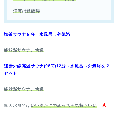
清算
は
退館時
塩釜サウナ８分→水風呂→外気浴
終始黙サウナ、快適
遠赤外線高温サウナ(96℃)12分→水風呂→外気浴を２
セット
終始黙サウナ、快適
Ａ
露天水風呂は
いい冷たさでめっちゃ気持ちいい
→