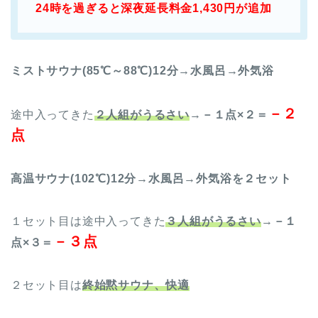
24時を過ぎると深夜延長料金1,430円が追加
ミストサウナ(85℃～88℃)12分→水風呂→外気浴
－２
途中入ってきた
２人組がうるさい
→
－１点×２＝
点
高温サウナ(102℃)12分→水風呂→外気浴を２セット
１セット目は途中入ってきた
３人組がうるさい
→
－１
－３点
点×３＝
２セット目は
終始黙サウナ、快適