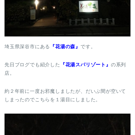
埼玉県深谷市にある
『花湯の森』
です。
先日ブログでも紹介した
『花湯スパリゾート』
の系列
店。
約２年前に一度お邪魔しましたが、だいぶ間が空いて
しまったのでこちらを１湯目にしました。