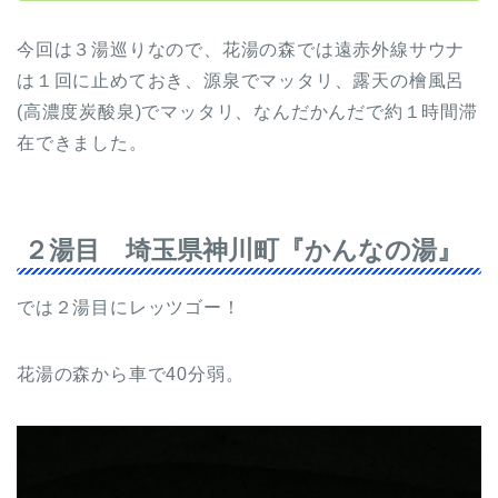
今回は３湯巡りなので、花湯の森では遠赤外線サウナ
は１回に止めておき、源泉でマッタリ、露天の檜風呂
(高濃度炭酸泉)でマッタリ、なんだかんだで約１時間滞
在できました。
２湯目 埼玉県神川町『かんなの湯』
では２湯目にレッツゴー！
花湯の森から車で40分弱。