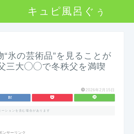
キュピ風呂ぐぅ
“氷の芸術品”を見ることが
父三大◯◯で冬秩父を満喫
2026年2月15日
モーションを含む場合があります
ポンサーリンク