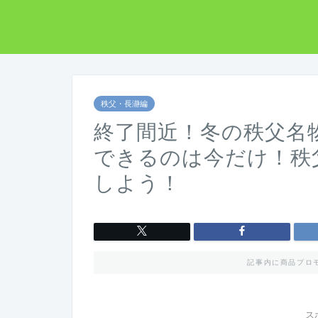
秩父・長瀞編
終了間近！冬の秩父名物
できるのは今だけ！秩
しよう！
記事内に商品プロ
ス