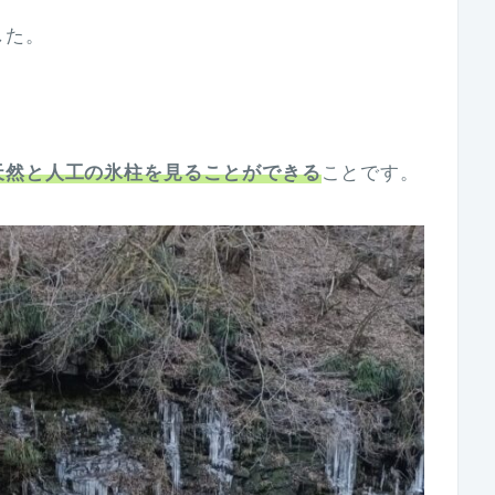
した。
。
天然と人工の氷柱を見ることができる
ことです。