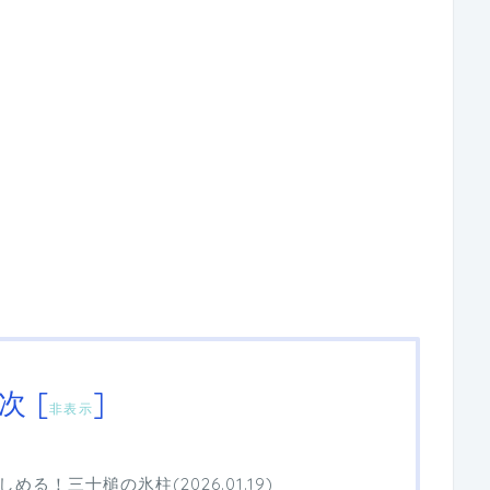
次
[
]
非表示
る！三十槌の氷柱(2026.01.19)