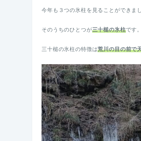
今年も３つの氷柱を見ることができま
そのうちのひとつが
三十槌の氷柱
です
三十槌の氷柱の特徴は
荒川の目の前で