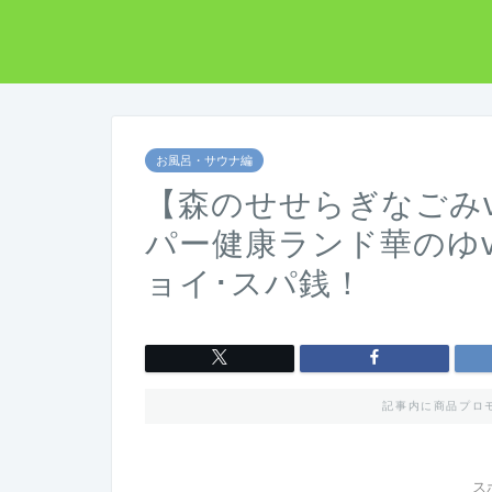
お風呂・サウナ編
【森のせせらぎなごみv
パー健康ランド華のゆ
ョイ･スパ銭！
記事内に商品プロ
ス