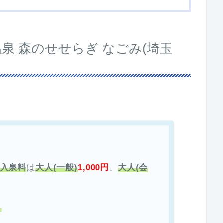
然温泉 森のせせらぎ なごみ(埼玉
の入泉料
は
大人(一般)
1,000円
、
大人(会
き