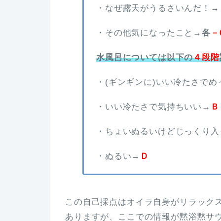
・なぜ露天がうるさいんだ！→
・その他気になったこと→
各
－
水風呂については以下の
４段階
・(ギンギンに)いい冷たさで
・いい冷たさで気持ちいい→
Ｂ
・ちょいぬるいけどじっくり入
・ぬるい→
Ｄ
この自己採点はオイラ自身がリラック
ありますが、ここでの情報が黙浴黙サ