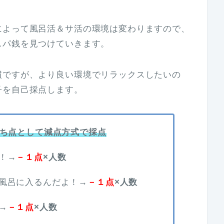
によって風呂活＆サ活の環境は変わりますので、
スパ銭を見つけていきます。
慣ですが、より良い環境でリラックスしたいの
子を自己採点します。
ち点として減点方式で採点
！→
－１点
×人数
風呂に入るんだよ！→
－１点
×人数
→
－１点
×人数