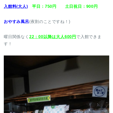
入館料(大人)
平日：750円 土日祝日：900円
おやすみ風呂
(夜割のことですね！)
曜日関係なく
22：00以降は大人600円
で入館できま
す！