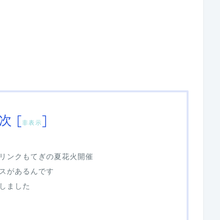
次
[
]
非表示
インリンクもてぎの夏花火開催
スがあるんです
しました