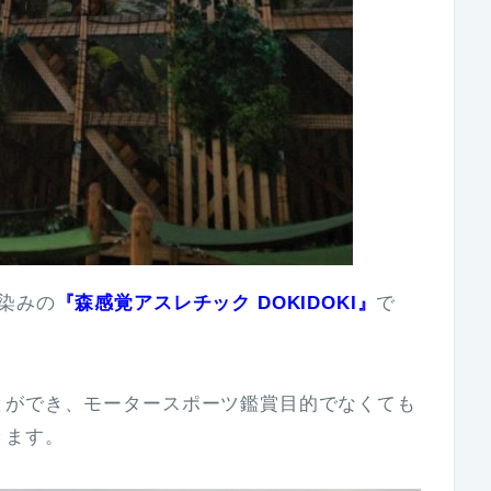
染みの
『森感覚アスレチック DOKIDOKI』
で
とができ、モータースポーツ鑑賞目的でなくても
きます。