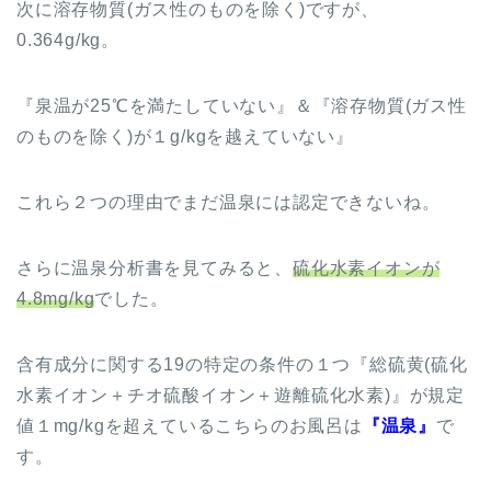
次に溶存物質(ガス性のものを除く)ですが、
0.364g/kg。
『泉温が25℃を満たしていない』＆『溶存物質(ガス性
のものを除く)が１g/kgを越えていない』
これら２つの理由でまだ温泉には認定できないね。
さらに温泉分析書を見てみると、
硫化水素イオンが
4.8mg/kg
でした。
含有成分に関する19の特定の条件の１つ『総硫黄(硫化
水素イオン＋チオ硫酸イオン＋遊離硫化水素)』が規定
値１mg/kgを超えているこちらのお風呂は
『温泉』
で
す。