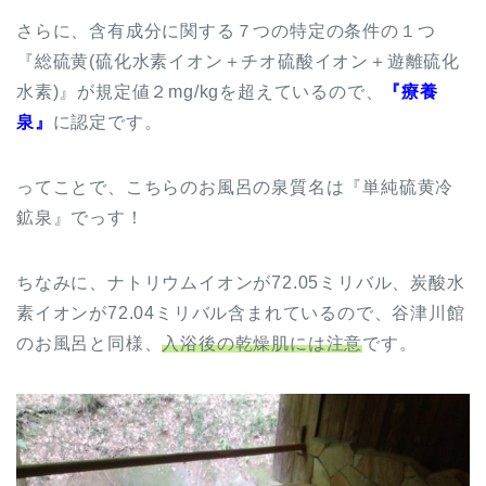
さらに、含有成分に関する７つの特定の条件の１つ
『総硫黄(硫化水素イオン＋チオ硫酸イオン＋遊離硫化
水素)』が規定値２mg/kgを超えているので、
『療養
泉』
に認定です。
ってことで、こちらのお風呂の泉質名は『単純硫黄冷
鉱泉』でっす！
ちなみに、ナトリウムイオンが72.05ミリバル、炭酸水
素イオンが72.04ミリバル含まれているので、谷津川館
のお風呂と同様、
入浴後の乾燥肌には注意
です。