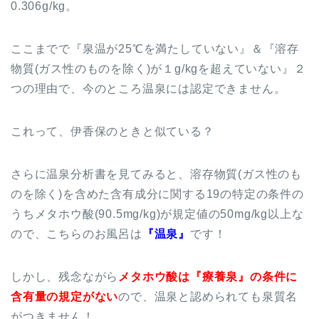
0.306g/kg。
ここまでで『泉温が25℃を満たしていない』＆『溶存
物質(ガス性のものを除く)が１g/kgを超えていない』２
つの理由で、今のところ温泉には認定できません。
これって、伊香保のときと似ている？
さらに温泉分析書を見てみると、溶存物質(ガス性のも
のを除く)を含めた含有成分に関する19の特定の条件の
うちメタホウ酸(90.5mg/kg)が規定値の50mg/kg以上な
ので、こちらのお風呂は
『温泉』
です！
しかし、残念ながら
メタホウ酸は『療養泉』の条件に
含有量の規定がない
ので、温泉と認められても泉質名
がつきません！