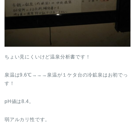
ちょい見にくいけど温泉分析書です！
泉温は9.6℃→→→泉温が１ケタ台の冷鉱泉はお初でっ
す！
pH値は8.4。
弱アルカリ性です。