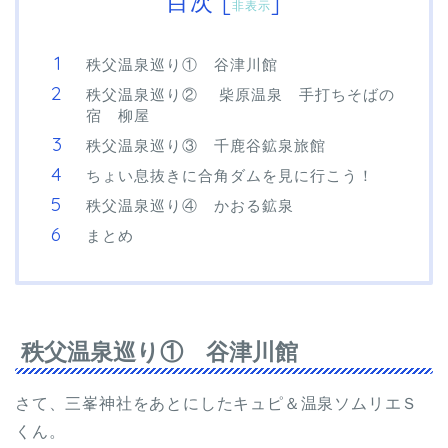
目次
[
]
非表示
秩父温泉巡り① 谷津川館
秩父温泉巡り② 柴原温泉 手打ちそばの
宿 柳屋
秩父温泉巡り③ 千鹿谷鉱泉旅館
ちょい息抜きに合角ダムを見に行こう！
秩父温泉巡り④ かおる鉱泉
まとめ
秩父温泉巡り① 谷津川館
さて、三峯神社をあとにしたキュピ＆温泉ソムリエＳ
くん。