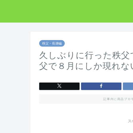
秩父・長瀞編
久しぶりに行った秩父
父で８月にしか現れな
記事内に商品プロ
ス