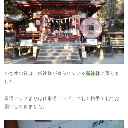
かき氷の後は、銭神様が奉られている
聖神社
に寄りま
した。
金運アップよりは仕事運アップ、２礼２拍手１礼でお
願いしてきました。