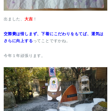
出ました、
大吉
！
交際費は惜しまず、下着にこだわりをもてば、運気は
さらに向上する
ってことですかね。
今年１年頑張ります。