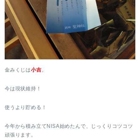
金みくじは
小吉
。
今は現状維持！
使うより貯める！
今年から積み立てNISA始めたんで、じっくりコツコツ
頑張ります。