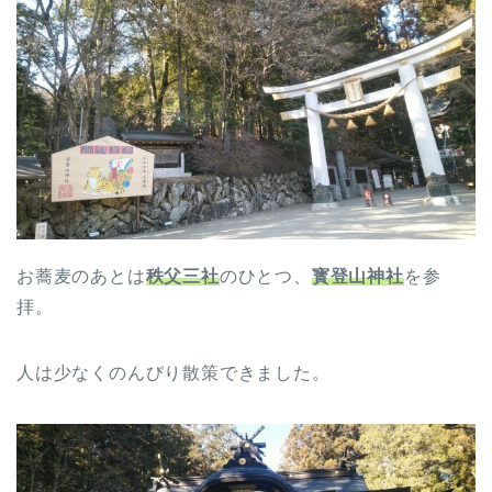
お蕎麦のあとは
秩父三社
のひとつ、
寳登山神社
を参
拝。
人は少なくのんびり散策できました。