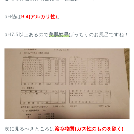
pH値は
9.4(アルカリ性)
。
pH7.5以上あるので
美肌効果
ばっちりのお風呂ですね！
次に見るべきところは
溶存物質(ガス性のものを除く)
。