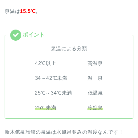
泉温は
15.5℃
。
泉温による分類
42℃以上 高温泉
34～42℃未満 温 泉
25℃～34℃未満 低温泉
25℃未満
冷鉱泉
新木鉱泉旅館の泉温は水風呂並みの温度なんです！