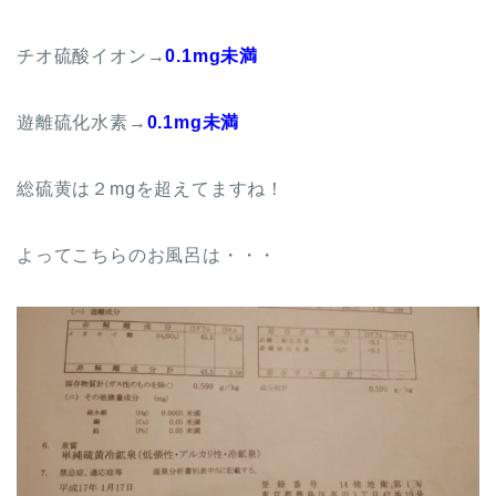
チオ硫酸イオン→
0.1mg未満
遊離硫化水素→
0.1mg未満
総硫黄は２mgを超えてますね！
よってこちらのお風呂は・・・